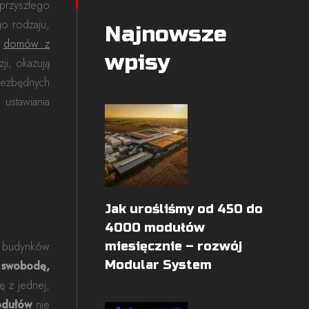
przyszłego
go rodzaju,
Najnowsze
ą
domów z
wpisy
ji, okazują
niezbędnych
 ustawiania
Jak urośliśmy od 450 do
4000 modułów
y budynków
miesięcznie – rozwój
Modular System
 swobodę,
ę z jednej,
odułów
nie