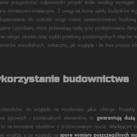
stanie przygotować odpowiedni projekt ściśle według wymagań 
ce montażowo-instalacyjne. Z uwagi na liczne zalety budynków te
 dopasowania do potrzeb wciąż rośnie zainteresowanie budow
ązanie czynnikami, które przeważają szalę przy podejmowaniu decyz
enia całego obiektu oraz szybki przebieg poszczególnych etapów 
enerów mieszkalnych, zobaczmy, jak wygląda i ile trwa proces ich
wykorzystanie budownictwa
lenników, ze względu na możliwości, jakie oferuje. Projekt
nie typowych i powtarzalnych elementów, to
gwarantują dużą
to na tworzenie obiektów o zróżnicowanym rzucie, składającym si
nie wnętrza, a ze względu na
spore wymiary poszczególnych m