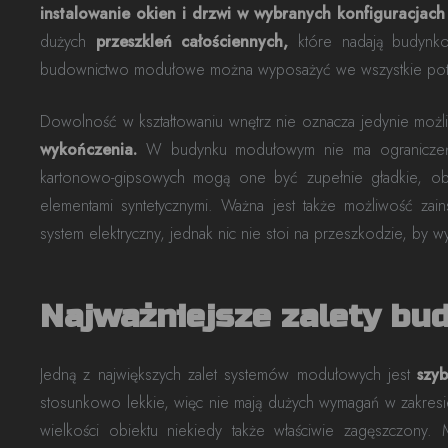
instalowanie okien i drzwi w wybranych konfiguracjach
dużych
przeszkleń całościennych,
które nadają budynkow
budownictwo modułowe można wyposażyć we wszystkie potrz
Dowolność w kształtowaniu wnętrz nie oznacza jedynie możliw
wykończenia.
W budynku modułowym nie ma ograniczeń, j
kartonowo-gipsowych mogą one być zupełnie gładkie, obł
elementami syntetycznymi. Ważna jest także możliwość z
system elektryczny, jednak nic nie stoi na przeszkodzie, by 
Najważniejsze zalety b
Jedną z największych zalet systemów modułowych jest
szy
stosunkowo lekkie, więc nie mają dużych wymagań w zakresie
wielkości obiektu niekiedy także właściwie zagęszczon