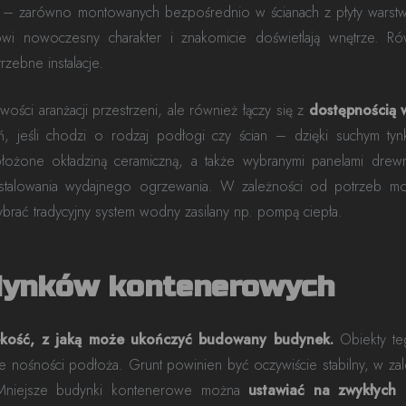
– zarówno montowanych bezpośrednio w ścianach z płyty warstwo
i nowoczesny charakter i znakomicie doświetlają wnętrze. Ró
ebne instalacje.
ości aranżacji przestrzeni, ale również łączy się z
dostępnością w
eśli chodzi o rodzaj podłogi czy ścian – dzięki suchym tyn
ożone okładziną ceramiczną, a także wybranymi panelami drewn
ainstalowania wydajnego ogrzewania. W zależności od potrzeb m
wybrać tradycyjny system wodny zasilany np. pompą ciepła.
udynków kontenerowych
bkość, z jaką może ukończyć budowany budynek.
Obiekty te
 nośności podłoża. Grunt powinien być oczywiście stabilny, w za
y. Mniejsze budynki kontenerowe można
ustawiać na zwykłych 