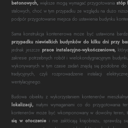
betonowych,
większe mogą wymagać przygotowania
stóp
stalowych, choć w tym przypadku ze względu na dużo niżs
podpór przygotowanie miejsca do ustawienia budynku kont
Sama konstrukcja kontenerowa może być ustawiona bardz
przypadku niewielkich budynków do kilku dni przy b
jednak jeszcze
prace instalacyjno-wykończeniowe,
który
zakresie potrzebnych robót i wielokondygnacyjnym budyn
wykonywanych w tym czasie zadań znajdą się podobne do ty
tradycyjnych, czyli rozprowadzenie instalacji elektrycz
wentylacyjnego.
Pozostaw swoje dane, a my skontaktujemy się z Tobą
Budowa obiektu z wykorzystaniem kontenerów mieszkalny
lokalizacji,
małymi wymaganiami co do przygotowania tere
Dane ogólne
kontenerów może być wkomponowany w dowolny teren, ta
Dane firmy
się w otoczenie
i nie zakłócają krajobrazu, sprawdzą si