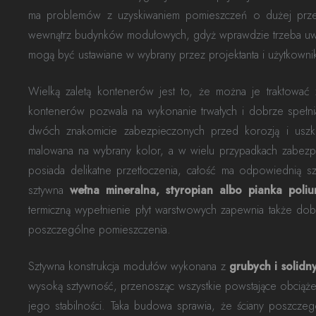
ma problemów z uzyskiwaniem pomieszczeń o dużej przest
wewnątrz budynków modułowych, gdyż wprawdzie trzeba uwz
mogą być ustawiane w wybrany przez projektanta i użytkown
Wielką zaletą kontenerów jest to, że można je traktowa
kontenerów pozwala na wykonanie trwałych i dobrze spełnia
dwóch znakomicie zabezpieczonych przed korozją i uszko
malowana na wybrany kolor, a w wielu przypadkach zabezp
posiada delikatne przetłoczenia, całość ma odpowiednią s
sztywna
wełna mineralna, styropian albo pianka poli
termiczną wypełnienie płyt warstwowych zapewnia także dobr
poszczególne pomieszczenia.
Sztywna konstrukcja modułów wykonana z
grubych i solidn
wysoką sztywność, przenosząc wszystkie powstające obciążen
jego stabilności. Taka budowa sprawia, że ściany poszc