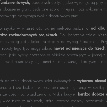
 fundamentowych,
podobnych do tych, jakie wykonuje się przy b
ze obciążenie gruntu będą one sporo mniejsze. Poza wykonaniem 
enerowego nie wymaga zwykle dodatkowych prac.
o szybko – w zależności od jej wielkości będzie to
od kilku
ardzo rozbudowanych projektach.
Do ukończenia całości niez
ch przebieg jest z kolei uzależniony od wymagań inwestora. Prz
ku roboty tego typu mogą zabrać
nawet od miesiąca do trzech.
ch, jakie byłyby potrzebne w obiekcie powstającym w jednej z t
nej, wodno-kanalizacyjnej, montaż ogrzewania, klimatyzacji or
ch ma wiele dodatkowych zalet związanych z
wyborem niemal
nu, a także brakiem konieczności dużej ingerencji w działkę.
kże dość mocno zadrzewiony. Niskie budynki
bardzo dobrze 
ę wiec także w miejscach, które inwestor chciałby pozostawić 