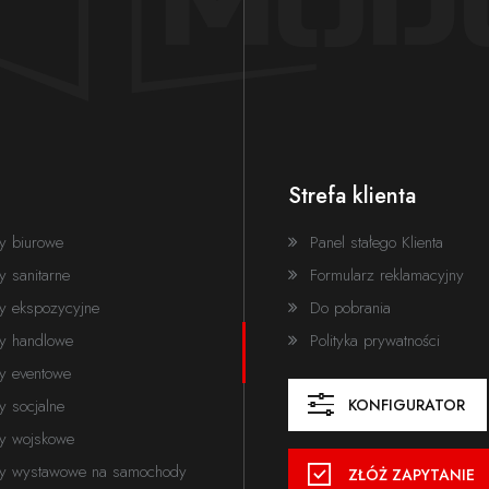
Miasto
Strefa klienta
ie z
polityką prywatności serwisu.
y biurowe
Panel stałego Klienta
y sanitarne
Formularz reklamacyjny
y ekspozycyjne
Do pobrania
ry handlowe
Polityka prywatności
y eventowe
ie z
polityką prywatności serwisu.
y socjalne
KONFIGURATOR
ry wojskowe
ry wystawowe na samochody
ZŁÓŻ ZAPYTANIE
em.pl