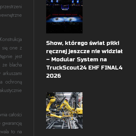
rzestrzeni
wewnętrzne
onstrukcja
Show, którego świat piłki
 się one z
ręcznej jeszcze nie widział
ępnie jest
– Modular System na
 że blacha
TruckScout24 EHF FINAL4
 arkuszami
2026
za ochroną
akustycznie
nia całości
e gwarancję
wala to na