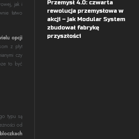
Przemysł 4.0: czwarta
wej, jak i
rewolucja przemysłowa w
wnie łatwo
akcji – jak Modular System
zbudował fabrykę
przyszłości
ielu opcji
kom z płyt
ianymi czy
oże to być
go typu są
leżności od
bloczkach