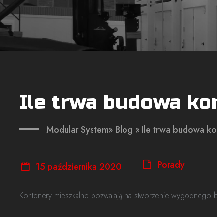
Ile trwa budowa ko
Modular System
»
Blog
» Ile trwa budowa k
Porady
15 października 2020
Kontenery mieszkalne pozwalają na stworzenie wygodnego b