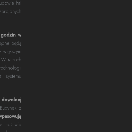
udowie hal
zbrojonych
 godzin w
będne będą
y większym
W ramach
echnologii
az systemu
 dowolnej
 Budynek z
wpasowują
w możliwie