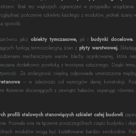
rzeni. Brak też większych ograniczeń w przypadku urządzania p
ględniać położenie szkieletu każdego z modułów, jednak ściany 
ika sposób.
ć zarówno jako
obiekty tymczasowe,
jak i
budynki docelowe.
K
jących funkcję termoizolacyjną ścian z
płyty warstwowej.
Składają
dzeniami mechanicznymi warstw blachy ocynkowanej, która nast
ieczana dodatkowo powłoką z tworzywa sztucznego. Dzięki temu,
ztywność. Za izolacyjność cieplną odpowiada umieszczona między
uretanowa
– w zależności od wymogów danej konstrukcji. Po
e tłumienie docierających z zewnątrz hałasów, separując również 
ych profili stalowych stanowiących szkielet całej budowli
zapew
ia. Pozwala ona na łączenie poszczególnych części budynku i daj
zególnych modułów mogą być kształtowane bardzo swobodnie. Poz