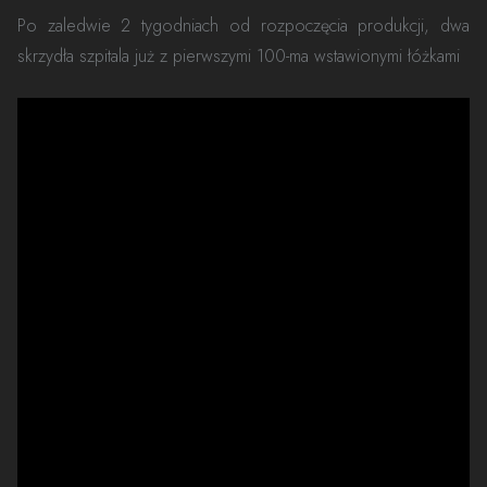
Po zaledwie 2 tygodniach od rozpoczęcia produkcji, dwa
skrzydła szpitala już z pierwszymi 100-ma wstawionymi łóżkami