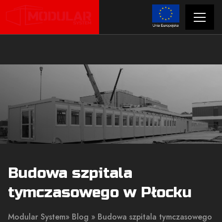
Budowa szpitala
tymczasowego w Płocku
Modular System
»
Blog
» Budowa szpitala tymczasowego