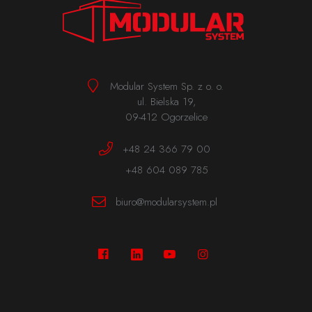
Modular System Sp. z o. o.
ul. Bielska 19,
Pozostaw swoje dane, a my skontaktujemy się z Tobą
09-412 Ogorzelice
+48 24 366 79 00
Dane ogólne
+48 604 089 785
Dane firmy
Imię i nazwisko *
biuro@modularsystem.pl
Nazwa firmy zgłaszającej *
Nazwa firmy *
Kod pocztowy
NIP *