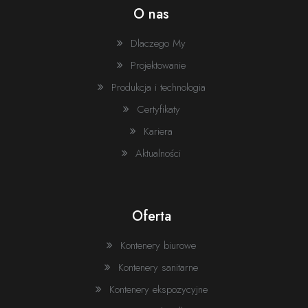
Miasto
O nas
Dlaczego My
Kod pocztowy
Ulica
Projektowanie
Produkcja i technologia
Miasto
Certyfikaty
Osoba zgłaszająca
Kariera
Adres
Imię i nazwisko *
Aktualności
Numer telefonu *
Dane kontaktowe
Oferta
Adres email *
Kontenery biurowe
Adres email *
Kontenery sanitarne
Kontenery ekspozycyjne
Numer telefonu *