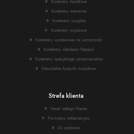
Dane i miejsce kontenra
Kontenery handlowe
Kontenery eventowe
Numer kontenera *
Informacje
Kontenery socjalne
Kontenery wojskowe
Wiadomość
Kontenery wystawowe na samochody
Kod pocztowy
Kontenery składane Flatpack
Kontenery specjalnego przeznaczenia
Miasto
Mieszkalne budynki modułowe
Nie wybrano pliku
Dodaj załącznik
Ulica
Format: pdf, jpg, png, zip
Strefa klienta
Rozmiar: max. 2 MB
Powód zgłoszenia
Panel stałego Klienta
Formularz reklamacyjny
Wyrażam zgodę na przetwarzanie moich danych osobowych zgodnie
z
polityką prywatności serwisu.
Do pobrania