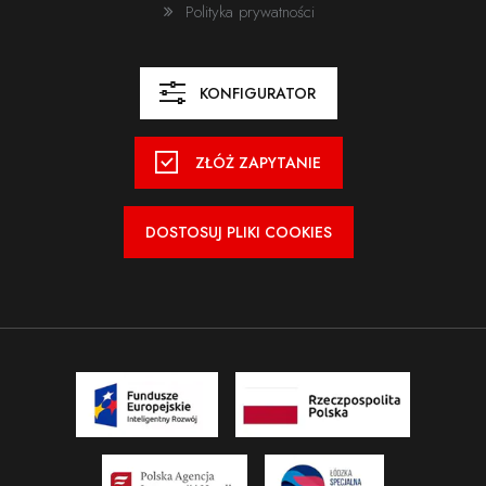
Polityka prywatności
Wyślij
Nie wybrano pliku
Dodaj załącznik
KONFIGURATOR
Format: pdf, jpg, png, zip
Rozmiar: max. 2 MB
ZŁÓŻ ZAPYTANIE
Zadzwoń
Wyrażam zgodę na przetwarzanie moich danych osobowych zgodnie
z
polityką prywatności serwisu.
+48 24 366 79 00
DOSTOSUJ PLIKI COOKIES
+48 604 089 785
Wyślij
Napisz
biuro@modularsystem.pl