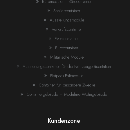
Büromodule – Bürocontainer
Meldende Person
Postleitzahl
Sanitärcontainer
Vorname und Nachname *
Ausstellungsmodule
Stadt
Verkaufscontainer
Eventcontainer
Telefonnummer *
Bürocontainer
Adresse
Militärische Module
E-Mail-Adresse *
Ausstellungscontainer für die Fahrzeugpräsentation
Kontaktdaten
Flatpack-Faltmodule
Container für besondere Zwecke
Containerdaten und Standort
E-Mail-Adresse *
Containergebäude – Modulare Wohngebäude
Containernummer *
Telefonnummer *
Kundenzone
Postleitzahl