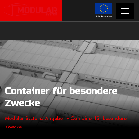
Container für besondere
Zwecke
Modular System
»
Angebot
» Container für besondere
Zwecke