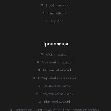
Загальна інформація
Дані компанії
Проєктування
Сертифікати
Ім'я та прізвище *
Назва компанії, що подає рекламацію *
Кар’єра
Назва компанії *
Поштовий індекс
Пропозиція
ЄДРПОУ *
Офісні модулі
Місто
Сантехнічні модулі
Поштовий індекс
Виставкові модулі
Вулиця
Комерційні контейнери
Івент-контейнери
Місто
Особа, яка подає рекламацію
Побутові контейнери
Військові модулі
Адреса
Ім'я та прізвище *
Контейнери для демонстрації транспортних засобів