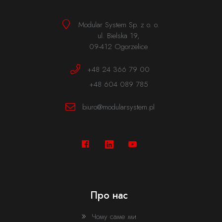
Modular System Sp. z o. o.
ul. Bielska 19,
09-412 Ogorzelice
+48 24 366 79 00
+48 604 089 785
biuro@modularsystem.pl
Залиште свої дані і ми зв'яжемося з Ввами
Про нас
Чому саме ми