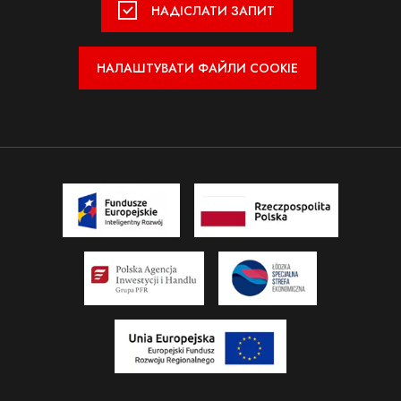
НАДІСЛАТИ ЗАПИТ
Не вибрано файл
Додайте додаток
Вулиця
Формат: pdf, jpg, png, zip
НАЛАШТУВАТИ ФАЙЛИ COOKIE
Розмір: макс. 2 МБ
Причина подання рекламації
Я даю згоду на опрацювання моїх персональних даних
відповідно до
політики конфіденційності сайту.
Надіслати
Не вибрано файл
Додайте додаток
Формат: pdf, jpg, png, zip
Розмір: макс. 2 МБ
Зателефонуй мені
Я даю згоду на опрацювання моїх персональних даних
відповідно до
+48 24 366 79 00
політики конфіденційності сайту.
+48 604 089 785