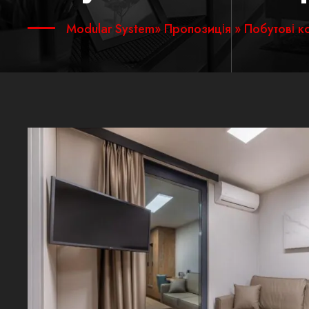
Modular System
»
Пропозиція
» Побутові к