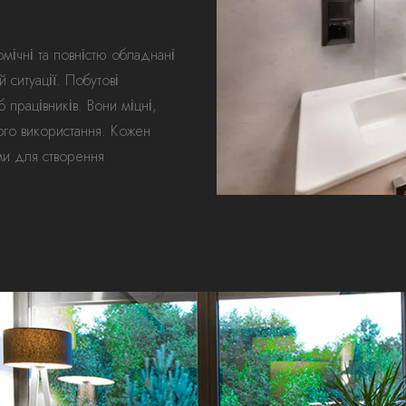
мічні та повністю обладнані
 ситуації. Побутові
працівників. Вони міцні,
ного використання. Кожен
и для створення