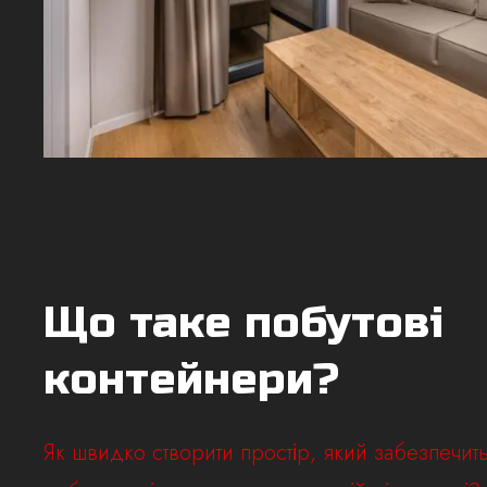
Що таке побутові
контейнери?
Як швидко створити простір, який забезпечит