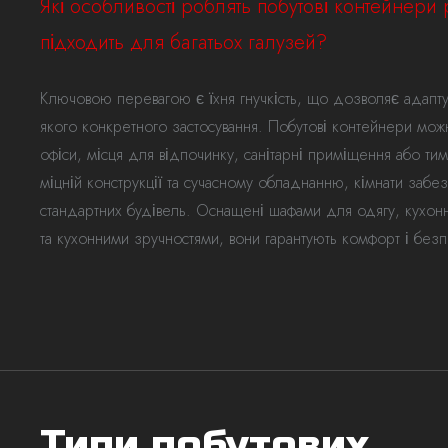
Які особливості роблять побутові контейнери
підходить для багатьох галузей?
Ключовою перевагою є їхня гнучкість, що дозволяє адаптув
якого конкретного застосування. Побутові контейнери можн
офіси, місця для відпочинку, санітарні приміщення або ти
міцній конструкції та сучасному обладнанню, кімнати забез
стандартних будівель. Оснащені шафами для одягу, кухо
та кухонними зручностями, вони гарантують комфорт і безп
Типи побутових