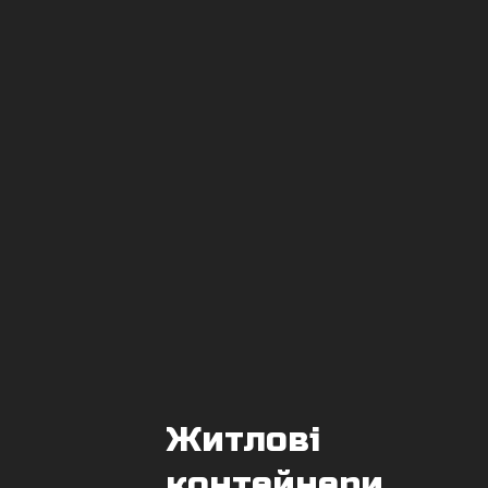
ЄДРПОУ *
Житлові
Адреса
контейнери