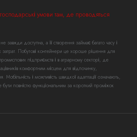
-господарські умови там, де проводяться
не завжди доступна, а її створення займає багато часу і
их затрат. Побутові контейнери це хороше рішення для
промислових підприємств і в аграрному секторі, де
ацівників комфортним місцем для відпочинку,
я. Мобільність і можливість швидкої адаптації означають,
е бути повністю функціональним за короткий проміжок