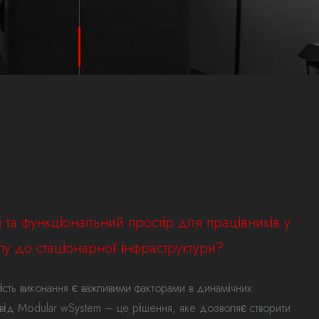
 та функціональний простір для працівників у
пу до стаціонарної інфраструктури?
кість виконання є важливими факторами в динамічних
 від Modular wSystem – це рішення, яке дозволяє створити