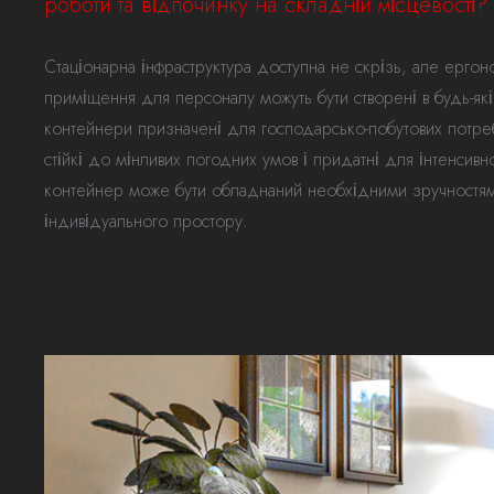
роботи та відпочинку на складній місцевості?
Стаціонарна інфраструктура доступна не скрізь, але ергоно
приміщення для персоналу можуть бути створені в будь-якій
контейнери призначені для господарсько-побутових потреб 
стійкі до мінливих погодних умов і придатні для інтенсив
контейнер може бути обладнаний необхідними зручностям
індивідуального простору.