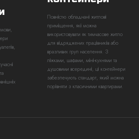
Вулиця
и
Повністю обладнані житлові
приміщення, які можна
умови,
використовувати як тимчасове житло
нери
для відряджених працівників або
Електронна пошта *
алетів,
вразливих груп населення. З
ліжками, шафами, міні-кухнями та
сучасні
душовими всередині, ці контейнери
та
забезпечують стандарт, який можна
внішніх
порівняти з класичними квартирами.
Вулиця