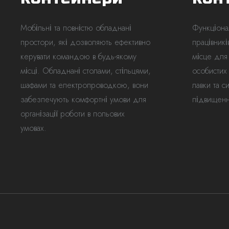
Поштовий індекс
Мобільні та повністю обладнані
Функціона
Контактні дані
простори, які дозволяють ефективно
працівник
Особа, яка подає рекламацію
керувати командою в будь-якому
місце для
Електронна пошта *
місці. Обладнані столами, стільцями,
особистих
Ім'я та прізвище *
шафами та електропроводкою, вони
лавки та с
забезпечують комфортні умови для
підвищенн
Інформація
організації роботи в польових
Дані та місце розташування контейнера
умовах.
Повідомлення
Номер контейнера *
Поштовий індекс
Додайте додаток
Не вибрано файл
Причина подання рекламації