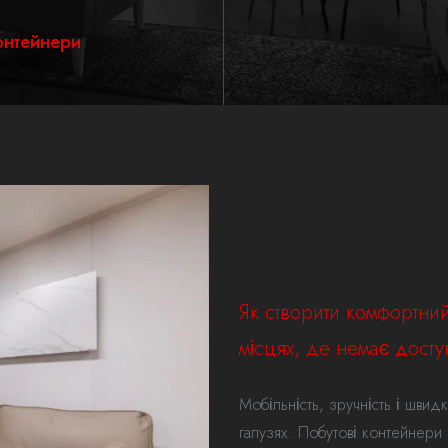
онтейнери
Як створити комфортний
місцях, де немає досту
Мобільність, зручність і швид
галузях. Побутові контейнери