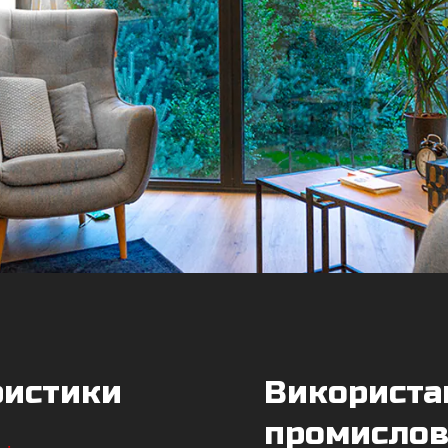
ристики
Використан
промислов