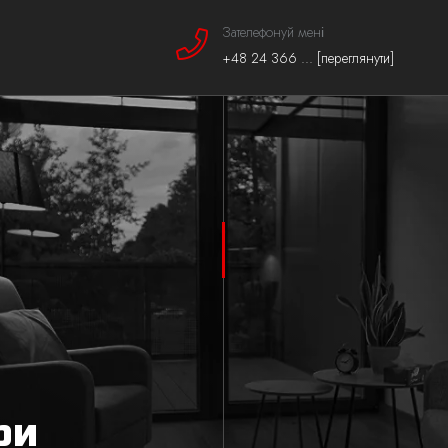
Зателефонуй мені
+48 24 366 ... [переглянути]
ри