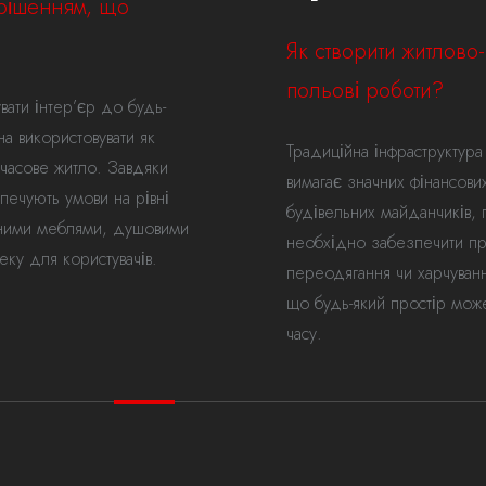
 рішенням, що
Як створити житлово
польові роботи?
ати інтер’єр до будь-
а використовувати як
Традиційна інфраструктура 
мчасове житло. Завдяки
вимагає значних фінансов
печують умови на рівні
будівельних майданчиків, 
нними меблями, душовими
необхідно забезпечити пр
еку для користувачів.
переодягання чи харчуванн
що будь-який простір мож
часу.