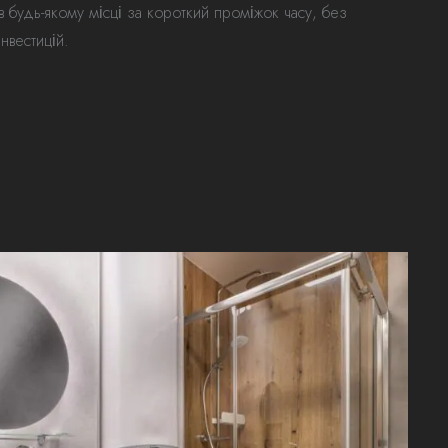
в будь-якому місці за короткий проміжок часу, без
нвестицій.